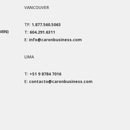
VANCOUVER
TF:
1.877.560.5063
MIN)
T:
604.291.6311
E:
info@caronbusiness.com
LIMA
T:
+51 9 8784 7016
E:
contacto@caronbusiness.com