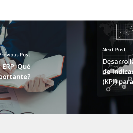
Next Post
Previous Post
Desarrol
r ERP: Qué
de Indica
mportante?
(KPI) par