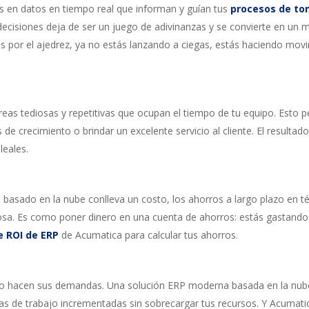
 en datos en tiempo real que informan y guían tus
procesos de to
ecisiones deja de ser un juego de adivinanzas y se convierte en un
s por el ajedrez, ya no estás lanzando a ciegas, estás haciendo mo
s tediosas y repetitivas que ocupan el tiempo de tu equipo. Esto p
de crecimiento o brindar un excelente servicio al cliente. El resultad
leales.
basado en la nube conlleva un costo, los ahorros a largo plazo en t
liosa. Es como poner dinero en una cuenta de ahorros: estás gastand
e ROI de ERP
de Acumatica para calcular tus ahorros.
lo hacen sus demandas. Una solución ERP moderna basada en la nube
s de trabajo incrementadas sin sobrecargar tus recursos. Y Acumatica