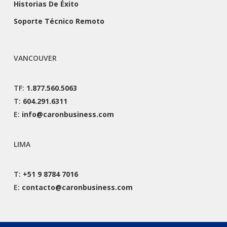
Historias De Éxito
Soporte Técnico Remoto
VANCOUVER
TF:
1.877.560.5063
T:
604.291.6311
E:
info@caronbusiness.com
LIMA
T:
+51 9 8784 7016
E:
contacto@caronbusiness.com