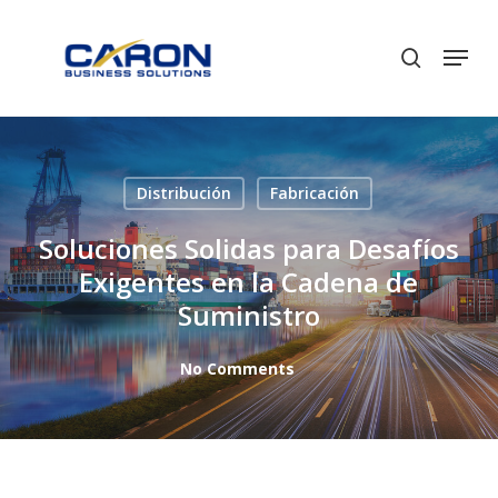
Skip
to
Men
search
Close
main
Menu
content
Distribución
Fabricación
Soluciones Solidas para Desafíos
Exigentes en la Cadena de
Suministro
No Comments