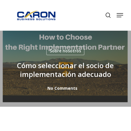
Skip
to
Men
search
Close
main
Menu
content
Sobre nosotros
Cómo seleccionar el socio de
implementación adecuado
No Comments