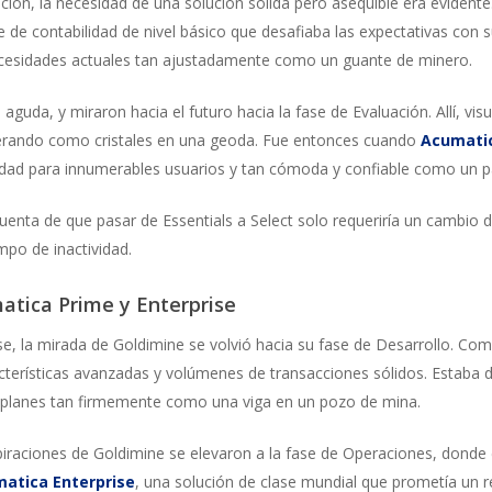
ión, la necesidad de una solución sólida pero asequible era evident
e de contabilidad de nivel básico que desafiaba las expectativas con s
ecesidades actuales tan ajustadamente como un guante de minero.
guda, y miraron hacia el futuro hacia la fase de Evaluación. Allí, visua
liferando como cristales en una geoda. Fue entonces cuando
Acumatic
dad para innumerables usuarios y tan cómoda y confiable como un par
enta de que pasar de Essentials a Select solo requeriría un cambio de
mpo de inactividad.
tica Prime y Enterprise
se, la mirada de Goldimine se volvió hacia su fase de Desarrollo. Com
cterísticas avanzadas y volúmenes de transacciones sólidos. Estaba d
 planes tan firmemente como una viga en un pozo de mina.
piraciones de Goldimine se elevaron a la fase de Operaciones, donde 
atica Enterprise
, una solución de clase mundial que prometía un re