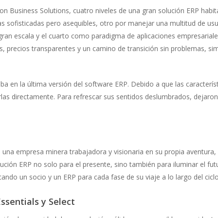
ron Business Solutions, cuatro niveles de una gran solución ERP habi
cas sofisticadas pero asequibles, otro por manejar una multitud de u
gran escala y el cuarto como paradigma de aplicaciones empresariale
s, precios transparentes y un camino de transición sin problemas, sim
ba en la última versión del software ERP. Debido a que las característ
s directamente. Para refrescar sus sentidos deslumbrados, dejaron 
una empresa minera trabajadora y visionaria en su propia aventura, 
lución ERP no solo para el presente, sino también para iluminar el f
cando un socio y un ERP para cada fase de su viaje a lo largo del cicl
sentials y Select