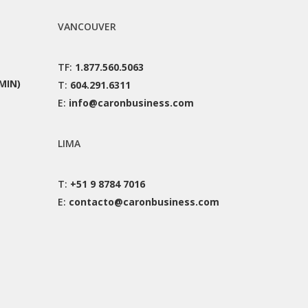
VANCOUVER
TF:
1.877.560.5063
MIN)
T:
604.291.6311
E:
info@caronbusiness.com
LIMA
T:
+51 9 8784 7016
E:
contacto@caronbusiness.com