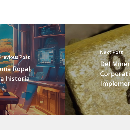
Next Post
Previous Post
Del Miner
enía Ropa!
Corporati
a historia
Implemen