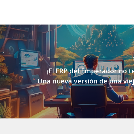
¡El ERP del Emperador no t
Una nueva versión de una viej