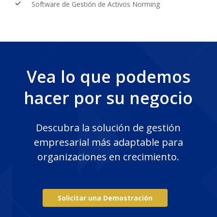
Software de Gestión de Activos Norming
Vea
lo
que
podemos
hacer
por
su
negocio
Descubra
la
solución
de
gestión
empresarial
más
adaptable
para
organizaciones
en
crecimiento.
S
o
l
i
c
i
t
a
r
u
n
a
D
e
m
o
s
t
r
a
c
i
ó
n