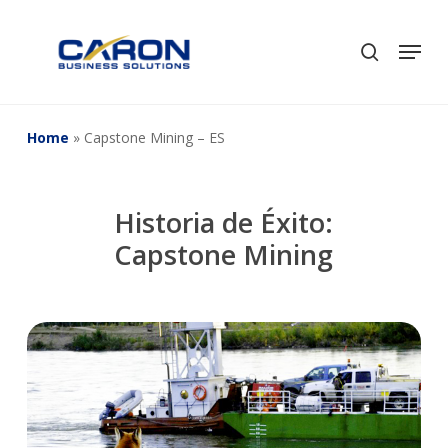
Skip
to
Men
search
Close
main
Menu
content
Home
»
Capstone Mining – ES
Historia de Éxito:
Capstone Mining